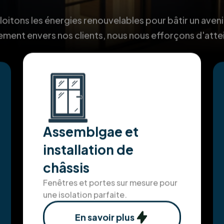
itons les énergies renouvelables pour bâtir un aveni
ment envers nos clients, nous nous efforçons d'atte
Assemblgae et
installation de
châssis
Fenêtres et portes sur mesure pour
une isolation parfaite.