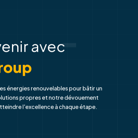
-
venir avec
roup
es énergies renouvelables pour bâtir un
solutions propres et notre dévouement
atteindre l'excellence à chaque étape.