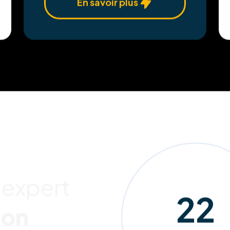
En savoir plus
 expert
207
ion