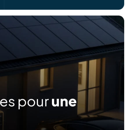
ées pour
une