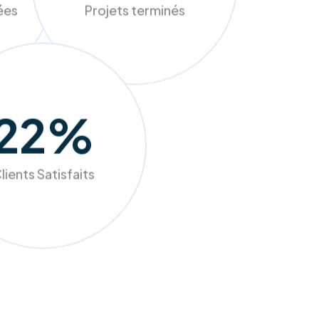
sées
Projets terminés
98
%
lients Satisfaits