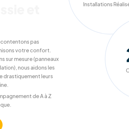
Installations Réali
ssie et
s contentons pas
misons votre confort.
ons sur mesure (panneaux
ation), nous aidons les
C
e drastiquement leurs
ine.
ccompagnement de A à Z
ique.