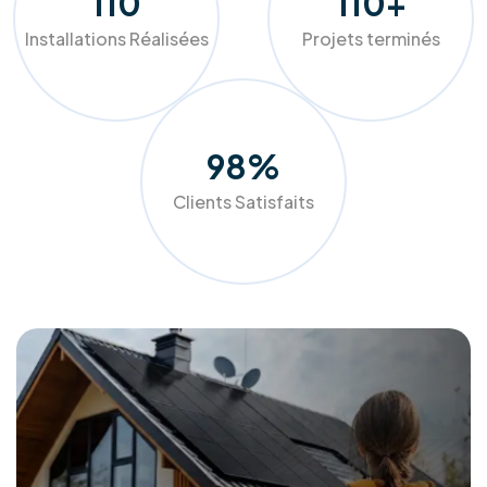
durable.
Chez RM Solutions Group, nous ne nous contentons pas
d'installer des équipements, nous optimisons votre
confort. Grâce à nos audits précis et nos solutions sur
mesure (panneaux photovoltaïques, pompes à chaleur,
isolation), nous aidons les ménages et entreprises belges à
réduire drastiquement leurs factures tout en valorisant leur
patrimoine.
Faites le choix de la qualité et de l'accompagnement de A à
Z pour un avenir plus vert et plus économique.
Demander mon audit gratuit