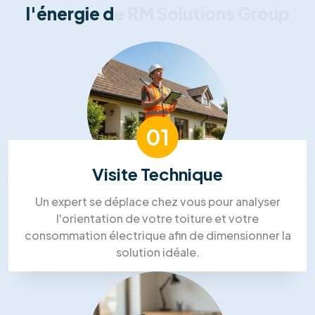
Nos clients nous font part de
leurs
commentaires positifs
Nous avons choisi RM Solutions
Group pour un projet complet!
“Isolation des combles, panneaux solaires et
PAC. Ils ont coordonné tous les corps de métier,
ce qui a été un vrai soulagement. Le chef de
projet était très disponible. Un gros
investissement, mais nous sommes confiants
pour les économies futures.”
Steven Bruce