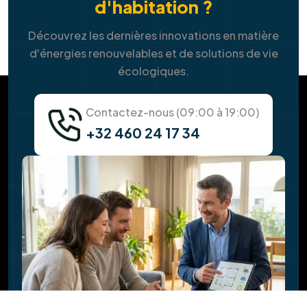
panneaux solaires ?
Y a-t-il des aides ou des primes pour
l'installation ?
Quelle est la durée de vie des panneaux
solaires ?
Pourquoi faut-il vérifier la toiture avant
l'installation solaire ?
Faites-vous l'isolation de la toiture en
même temps ?