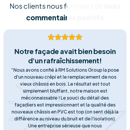
Nos équipes techniques qualifiées assurent une pose
irréprochable, conforme aux normes de sécurité
(RGIE). Nous garantissons une intégration esthétique et
durable, sans risque pour votre toiture.
Matériel Premium
Nous ne faisons aucun compromis sur la qualité. Nous
installons exclusivement des panneaux et onduleurs de
marques Tier-1, reconnus pour leur rendement
supérieur et leur longévité garantie.
Support Réactif
Notre engagement ne s'arrête pas à la pose. Notre
service client local est disponible pour répondre à
toutes vos questions, gérer le service après-vente et
assurer le monitoring de votre installation.
Notre succès