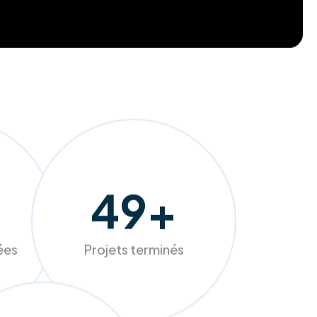
255
+
sées
Projets terminés