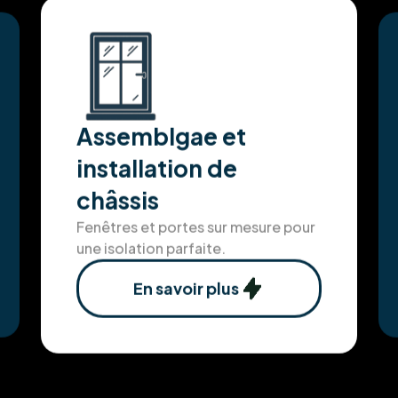
ment envers nos clients, nous nous efforçons d'atte
Assemblgae et
installation de
châssis
Fenêtres et portes sur mesure pour
une isolation parfaite.
En savoir plus