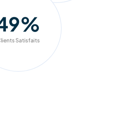
98
%
lients Satisfaits