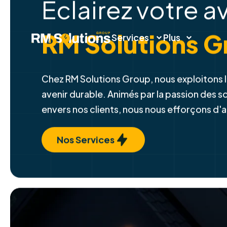
Éclairez votre a
Services
Plus
RM Solutions G
Chez RM Solutions Group, nous exploitons l
avenir durable. Animés par la passion des 
envers nos clients, nous nous efforçons d'
Nos Services