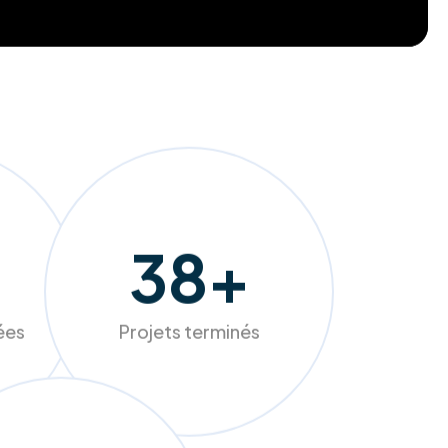
241
+
sées
Projets terminés