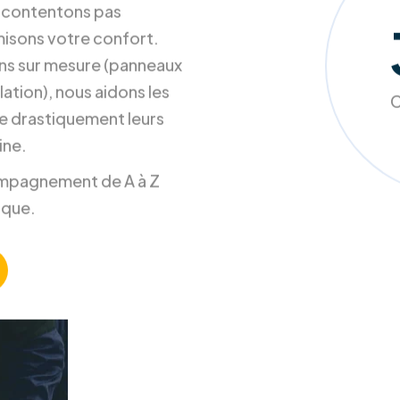
s contentons pas
misons votre confort.
ons sur mesure (panneaux
ation), nous aidons les
C
e drastiquement leurs
ine.
ccompagnement de A à Z
ique.