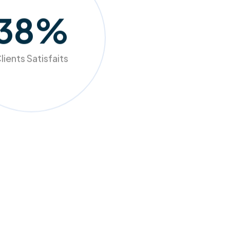
98
%
lients Satisfaits