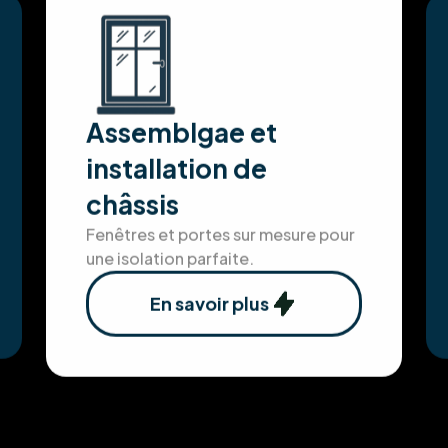
Assemblgae et
installation de
châssis
Fenêtres et portes sur mesure pour
une isolation parfaite.
En savoir plus