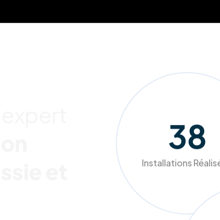
 expert
241
ion
Installations Réali
ssie et