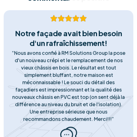
durable, sans risque pour votre toiture.
Matériel Premium
Nous ne faisons aucun compromis sur la qualité. Nous
installons exclusivement des panneaux et onduleurs de
marques Tier-1, reconnus pour leur rendement
supérieur et leur longévité garantie.
Support Réactif
Notre engagement ne s'arrête pas à la pose. Notre
service client local est disponible pour répondre à
toutes vos questions, gérer le service après-vente et
assurer le monitoring de votre installation.
Notre succès
Portefeuille de
réussites solaires