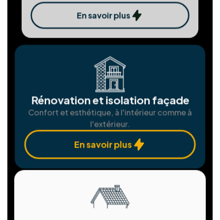
photovoltaïques
Produisez votre propre électricité verte et
économisez.
En savoir plus
Assemblgae et installation de
châssis
Fenêtres et portes sur mesure pour une
isolation parfaite.
En savoir plus