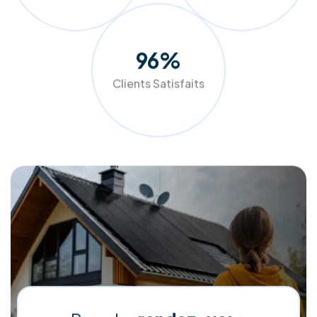
confort. Grâce à nos audits précis et nos solutions sur
mesure (panneaux photovoltaïques, pompes à chaleur,
isolation), nous aidons les ménages et entreprises belges à
réduire drastiquement leurs factures tout en valorisant leur
patrimoine.
Faites le choix de la qualité et de l'accompagnement de A à
Z pour un avenir plus vert et plus économique.
Demander mon audit gratuit