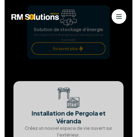
Nos services
Solutions solaires personnalisées
pour
une énergie durable
Chez RM Solutions Group, nous exploitons les
énergies renouvelables pour bâtir un avenir
durable. Animés par la passion des solutions
propres et notre dévouement envers nos clients,
nous nous efforçons d'atteindre l'excellence à
chaque étape.
Installation Panneaux