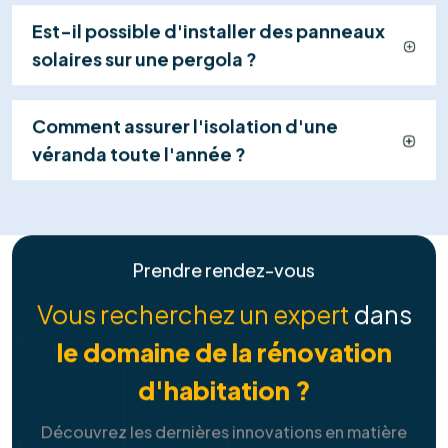
Explorer tous les services
Contactez-nous
+32 460 24 17 34
FAQ
Tout ce que vous devez savoir sur
nos
solutions de services
Combien puis-je économiser avec des
panneaux solaires ?