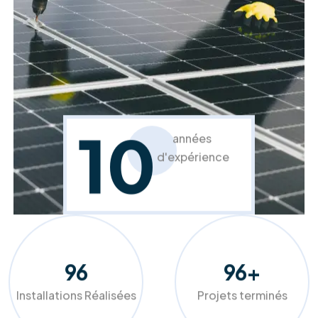
Rénovation et isolation toiture
Protégez votre habitat et améliorez votre
confort.
En savoir plus
À propos de RM Solutions Group
Votre partenaire expert pour une
transition énergétique réussie et
durable.
Chez RM Solutions Group, nous ne nous contentons pas
d'installer des équipements, nous optimisons votre