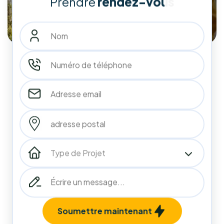
10
années
d'expérience
236
236
+
Installations Réalisées
Projets terminés