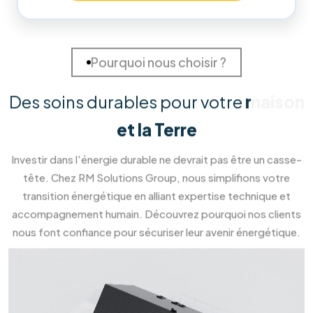
98
%
Clients Satisfaits