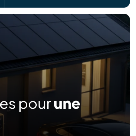
ées pour
une