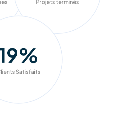
sées
Projets terminés
98
%
lients Satisfaits