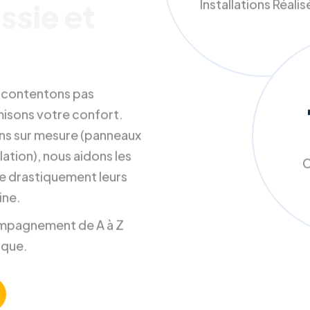
Installations Réali
ssie et
s contentons pas
misons votre confort.
ons sur mesure (panneaux
ation), nous aidons les
C
e drastiquement leurs
ine.
ccompagnement de A à Z
ique.