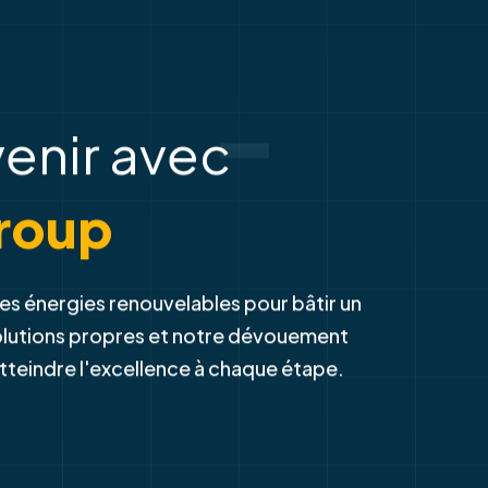
-
venir avec
roup
es énergies renouvelables pour bâtir un
solutions propres et notre dévouement
atteindre l'excellence à chaque étape.