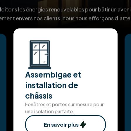
itons les énergies renouvelables pour bâtir un aveni
ment envers nos clients, nous nous efforçons d'atte
Assemblgae et
installation de
châssis
Fenêtres et portes sur mesure pour
une isolation parfaite.