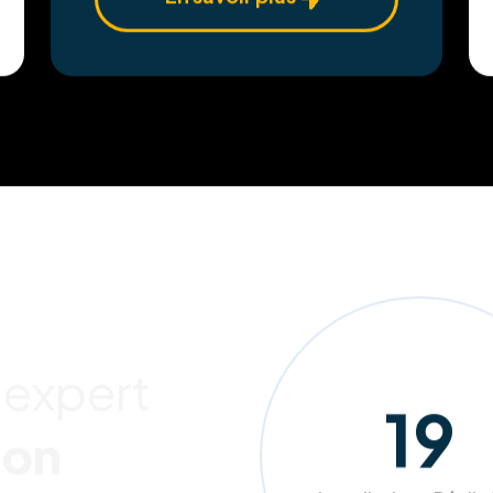
En savoir plus
 expert
204
ion