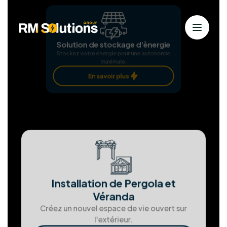
Nos services
Solutions solaires personnalisées
pour
une énergie durable
Chez RM Solutions Group, nous exploitons les
énergies renouvelables pour bâtir un avenir
durable. Animés par la passion des solutions
propres et notre dévouement envers nos clients,
nous nous efforçons d'atteindre l'excellence à