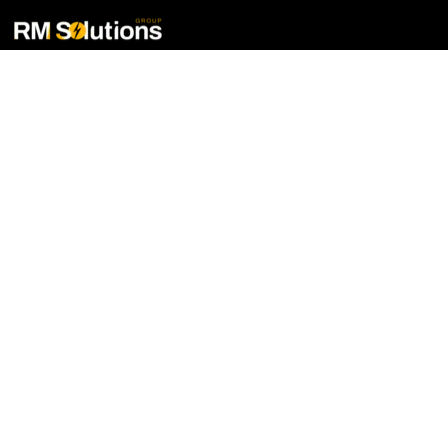
Quel est l'impact de nouveaux châssis sur
ma facture d'énergie ?
Est-il possible d'installer des panneaux
solaires sur une pergola ?
Comment assurer l'isolation d'une
véranda toute l'année ?
Prendre rendez-vous