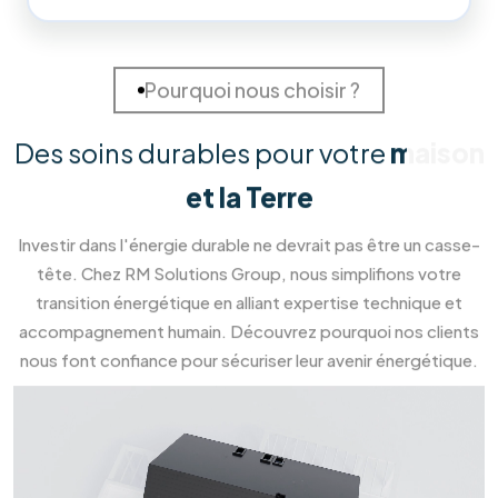
219
219
+
Installations Réalisées
Projets terminés
98
%
Clients Satisfaits