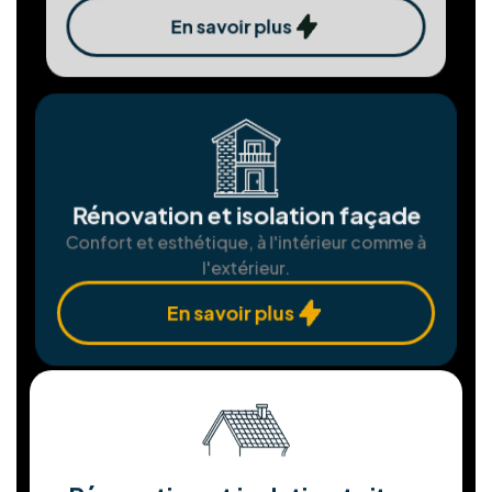
chaque étape.
Installation Panneaux
photovoltaïques
Produisez votre propre électricité verte et
économisez.
En savoir plus
Assemblgae et installation de
châssis
Fenêtres et portes sur mesure pour une
isolation parfaite.