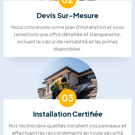
Steven Bruce
Zoe Pelletier
Silvia Strutui
Lin Aung
Mohammed Lakehal
Notre processus de travail