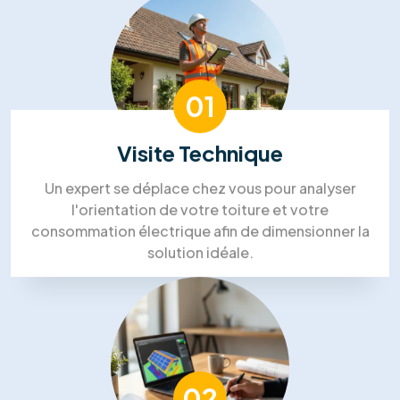
Nos témoignages
Nos clients nous font part de
leurs
commentaires positifs
Nous avons choisi RM Solutions
Group pour un projet complet!
“Isolation des combles, panneaux solaires et
PAC. Ils ont coordonné tous les corps de métier,
ce qui a été un vrai soulagement. Le chef de
projet était très disponible. Un gros
investissement, mais nous sommes confiants
pour les économies futures.”