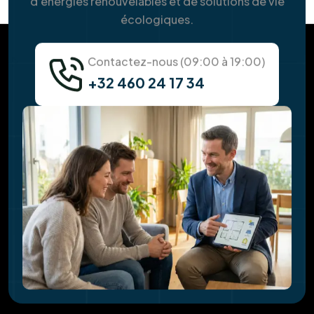
Combien puis-je économiser avec des
panneaux solaires ?
Y a-t-il des aides ou des primes pour
l'installation ?
Quelle est la durée de vie des panneaux
solaires ?
Pourquoi faut-il vérifier la toiture avant
l'installation solaire ?
Faites-vous l'isolation de la toiture en
même temps ?