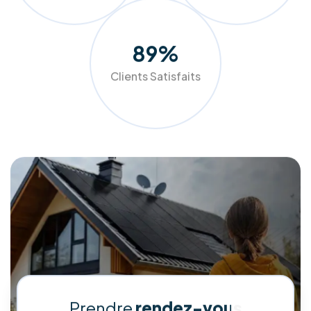
durable.
Chez RM Solutions Group, nous ne nous contentons pas
d'installer des équipements, nous optimisons votre
confort. Grâce à nos audits précis et nos solutions sur
mesure (panneaux photovoltaïques, pompes à chaleur,
isolation), nous aidons les ménages et entreprises belges à
réduire drastiquement leurs factures tout en valorisant leur
patrimoine.
Faites le choix de la qualité et de l'accompagnement de A à
Z pour un avenir plus vert et plus économique.
Demander mon audit gratuit