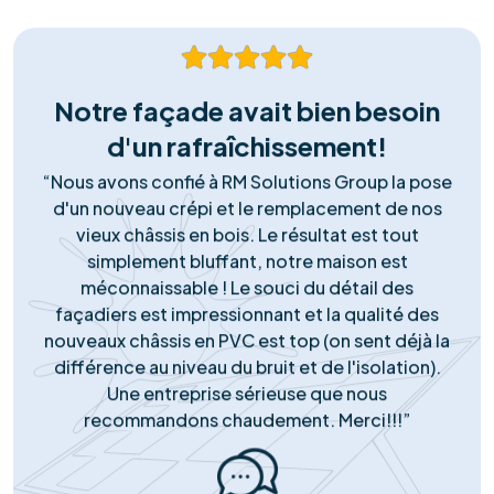
Installation Certifiée
Nos équipes techniques qualifiées assurent une pose
irréprochable, conforme aux normes de sécurité
(RGIE). Nous garantissons une intégration esthétique et
durable, sans risque pour votre toiture.
Matériel Premium
Nous ne faisons aucun compromis sur la qualité. Nous
installons exclusivement des panneaux et onduleurs de
marques Tier-1, reconnus pour leur rendement
supérieur et leur longévité garantie.
Support Réactif
Notre engagement ne s'arrête pas à la pose. Notre
service client local est disponible pour répondre à
toutes vos questions, gérer le service après-vente et
assurer le monitoring de votre installation.