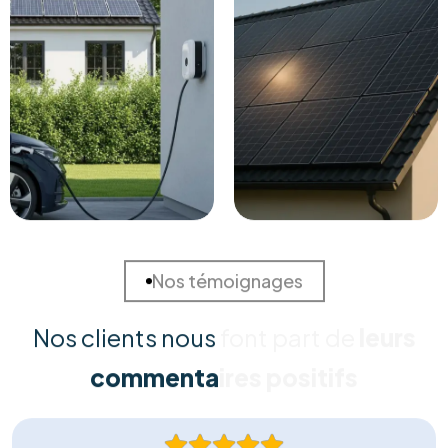
et adaptée à vos besoins spécifiques.
Installation Certifiée
Nos équipes techniques qualifiées assurent une pose
irréprochable, conforme aux normes de sécurité
(RGIE). Nous garantissons une intégration esthétique et
durable, sans risque pour votre toiture.
Matériel Premium
Nous ne faisons aucun compromis sur la qualité. Nous
installons exclusivement des panneaux et onduleurs de
marques Tier-1, reconnus pour leur rendement
supérieur et leur longévité garantie.
Support Réactif
Notre engagement ne s'arrête pas à la pose. Notre
service client local est disponible pour répondre à
toutes vos questions, gérer le service après-vente et
assurer le monitoring de votre installation.