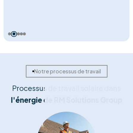
Nos témoignages
Nos clients nous font part de
leurs
commentaires positifs
Nous avons choisi RM Solutions
Group pour un projet complet!
“Isolation des combles, panneaux solaires et
PAC. Ils ont coordonné tous les corps de métier,
ce qui a été un vrai soulagement. Le chef de
projet était très disponible. Un gros
investissement, mais nous sommes confiants
pour les économies futures.”