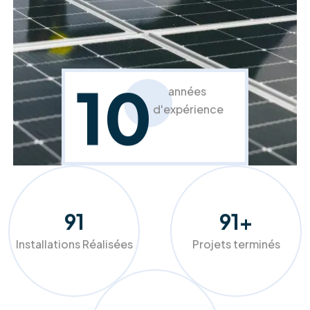
transition énergétique réussie et
durable.
Chez RM Solutions Group, nous ne nous contentons pas
d'installer des équipements, nous optimisons votre
confort. Grâce à nos audits précis et nos solutions sur
mesure (panneaux photovoltaïques, pompes à chaleur,
isolation), nous aidons les ménages et entreprises belges à
réduire drastiquement leurs factures tout en valorisant leur
patrimoine.
Faites le choix de la qualité et de l'accompagnement de A à
Z pour un avenir plus vert et plus économique.
Demander mon audit gratuit