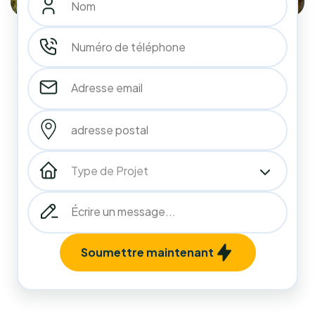
183
183
+
Installations Réalisées
Projets terminés
98
%
Clients Satisfaits