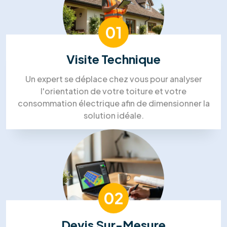
Steven Bruce
Zoe Pelletier
Silvia Strutui
Lin Aung
Mohammed Lakehal