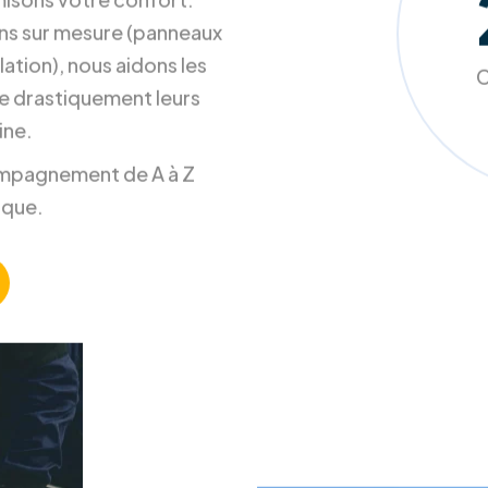
s contentons pas
misons votre confort.
ons sur mesure (panneaux
ation), nous aidons les
C
e drastiquement leurs
ine.
ccompagnement de A à Z
ique.