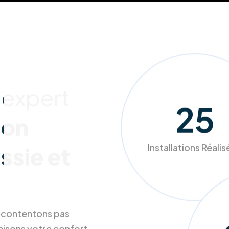
 expert
241
ion
Installations Réali
ssie et