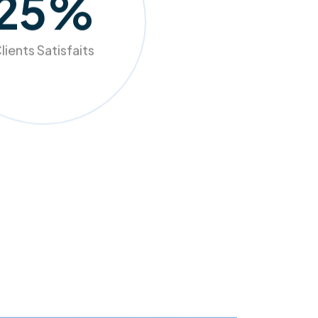
98
%
lients Satisfaits