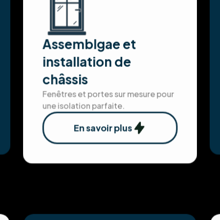
Assemblgae et
installation de
châssis
Fenêtres et portes sur mesure pour
une isolation parfaite.
En savoir plus