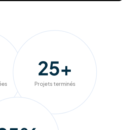
241
+
sées
Projets terminés