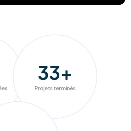
249
+
sées
Projets terminés