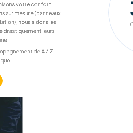
s contentons pas
misons votre confort.
ons sur mesure (panneaux
ation), nous aidons les
C
e drastiquement leurs
ine.
ccompagnement de A à Z
ique.