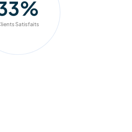
98
%
lients Satisfaits