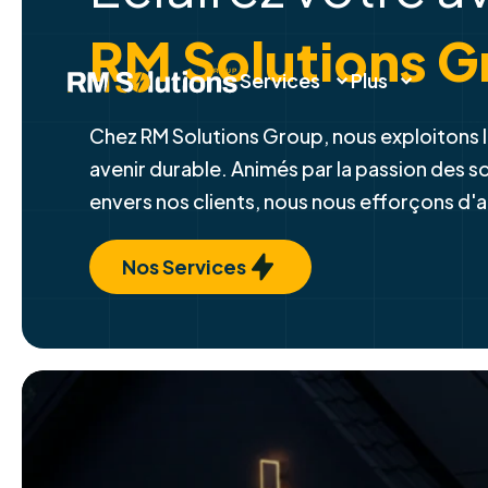
Éclairez votre a
Services
Plus
RM Solutions G
Chez RM Solutions Group, nous exploitons l
avenir durable. Animés par la passion des 
envers nos clients, nous nous efforçons d'
Nos Services