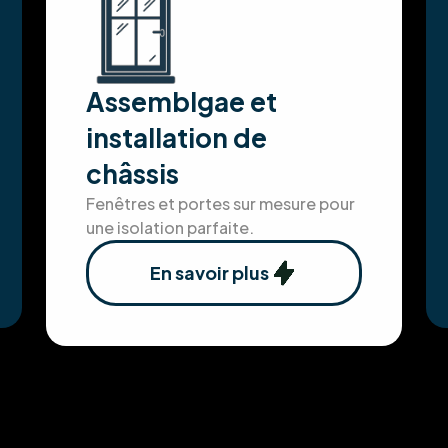
Assemblgae et
installation de
châssis
Fenêtres et portes sur mesure pour
une isolation parfaite.
En savoir plus