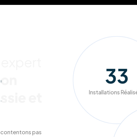
 expert
249
ion
Installations Réali
ssie et