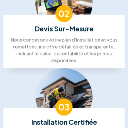
Nous avons choisi RM Solutions
Group pour un projet complet!
“Isolation des combles, panneaux solaires et
PAC. Ils ont coordonné tous les corps de métier,
ce qui a été un vrai soulagement. Le chef de
projet était très disponible. Un gros
investissement, mais nous sommes confiants
pour les économies futures.”
Steven Bruce
Zoe Pelletier
Silvia Strutui
Lin Aung