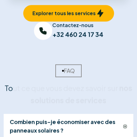
01
Visite Technique
Un expert se déplace chez vous pour analyser
l'orientation de votre toiture et votre
consommation électrique afin de dimensionner la
solution idéale.
02
Devis Sur-Mesure