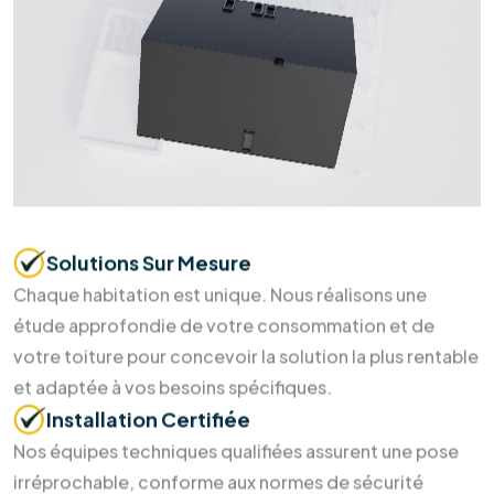
98
%
Clients Satisfaits
Prendre
rendez-vous