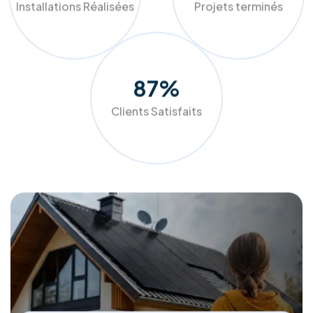
En savoir plus
À propos de RM Solutions Group
Votre partenaire expert pour une
transition énergétique réussie et
durable.
Chez RM Solutions Group, nous ne nous contentons pas
d'installer des équipements, nous optimisons votre
confort. Grâce à nos audits précis et nos solutions sur
mesure (panneaux photovoltaïques, pompes à chaleur,