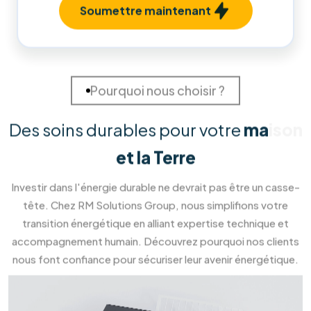
10
années
d'expérience
219
219
+
Installations Réalisées
Projets terminés