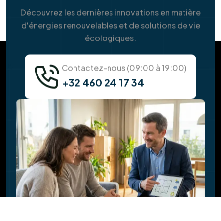
+32 460 24 17 34
FAQ
Tout ce que vous devez savoir sur
nos
solutions de services
Combien puis-je économiser avec des
panneaux solaires ?
Y a-t-il des aides ou des primes pour
l'installation ?