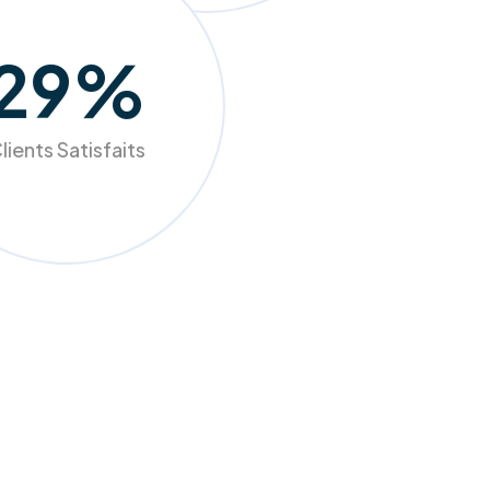
98
%
lients Satisfaits