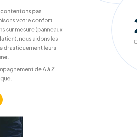
s contentons pas
misons votre confort.
ons sur mesure (panneaux
ation), nous aidons les
C
e drastiquement leurs
ine.
ccompagnement de A à Z
ique.