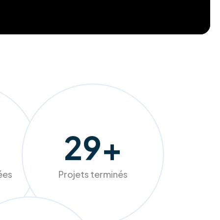
262
+
sées
Projets terminés