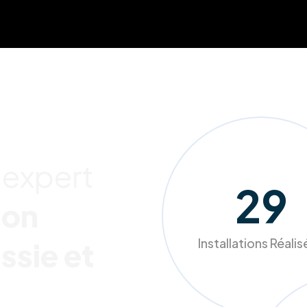
 expert
262
ion
Installations Réali
ssie et