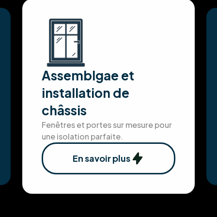
ment envers nos clients, nous nous efforçons d'atte
Assemblgae et
installation de
châssis
Fenêtres et portes sur mesure pour
une isolation parfaite.
En savoir plus