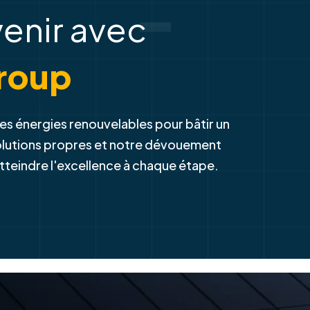
-
venir avec
roup
es énergies renouvelables pour bâtir un
solutions propres et notre dévouement
atteindre l'excellence à chaque étape.