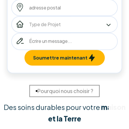
10
années
d'expérience
219
219
+
Installations Réalisées
Projets terminés