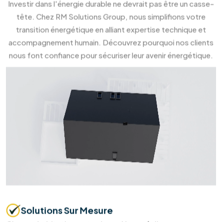
98
%
Clients Satisfaits
Prendre
rendez-vous