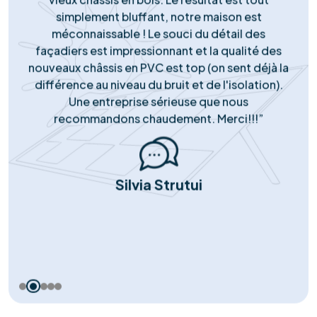
Nous ne faisons aucun compromis sur la qualité. Nous
installons exclusivement des panneaux et onduleurs de
marques Tier-1, reconnus pour leur rendement
supérieur et leur longévité garantie.
Support Réactif
Notre engagement ne s'arrête pas à la pose. Notre
service client local est disponible pour répondre à
toutes vos questions, gérer le service après-vente et
assurer le monitoring de votre installation.
Notre succès
Portefeuille de
réussites solaires