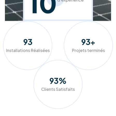
confort.
En savoir plus
À propos de RM Solutions Group
Votre partenaire expert pour une
transition énergétique réussie et
durable.
Chez RM Solutions Group, nous ne nous contentons pas
d'installer des équipements, nous optimisons votre
confort. Grâce à nos audits précis et nos solutions sur
mesure (panneaux photovoltaïques, pompes à chaleur,