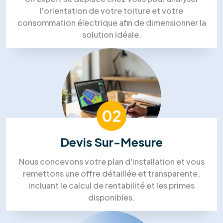
Nous avons choisi RM Solutions
Group pour un projet complet!
“Isolation des combles, panneaux solaires et
PAC. Ils ont coordonné tous les corps de métier,
ce qui a été un vrai soulagement. Le chef de
projet était très disponible. Un gros
investissement, mais nous sommes confiants
pour les économies futures.”
Steven Bruce
Zoe Pelletier
Silvia Strutui