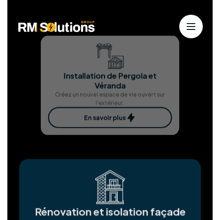
Nos services
Solutions solaires personnalisées
pour
une énergie durable
Chez RM Solutions Group, nous exploitons les
énergies renouvelables pour bâtir un avenir
durable. Animés par la passion des solutions
propres et notre dévouement envers nos clients,
nous nous efforçons d'atteindre l'excellence à
chaque étape.
Installation Panneaux
photovoltaïques
Produisez votre propre électricité verte et
économisez.