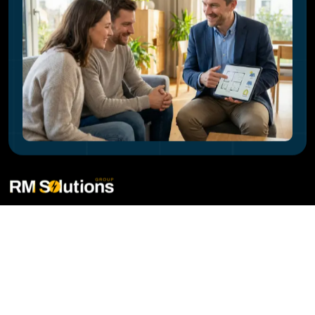
Quelle est la durée de vie des panneaux
solaires ?
Pourquoi faut-il vérifier la toiture avant
l'installation solaire ?
Faites-vous l'isolation de la toiture en
même temps ?
Quel est l'impact de nouveaux châssis sur
ma facture d'énergie ?
Est-il possible d'installer des panneaux