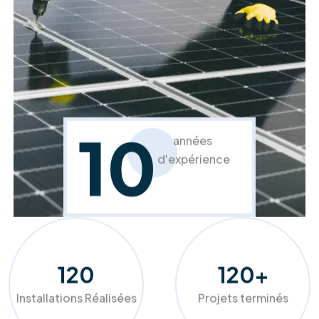
En savoir plus
À propos de RM Solutions Group
Votre partenaire expert pour une
transition énergétique réussie et
durable.
Chez RM Solutions Group, nous ne nous contentons pas
d'installer des équipements, nous optimisons votre
confort. Grâce à nos audits précis et nos solutions sur
mesure (panneaux photovoltaïques, pompes à chaleur,
isolation), nous aidons les ménages et entreprises belges à