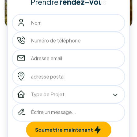
10
années
d'expérience
233
233
+
Installations Réalisées
Projets terminés