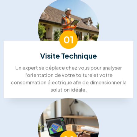
Nous avons choisi RM Solutions
Group pour un projet complet!
“Isolation des combles, panneaux solaires et
PAC. Ils ont coordonné tous les corps de métier,
ce qui a été un vrai soulagement. Le chef de
projet était très disponible. Un gros
investissement, mais nous sommes confiants
pour les économies futures.”
Steven Bruce
Zoe Pelletier
Silvia Strutui
Lin Aung