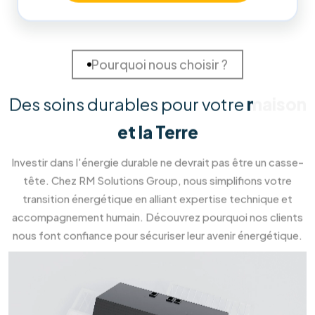
98
%
Clients Satisfaits
Prendre
rendez-vous