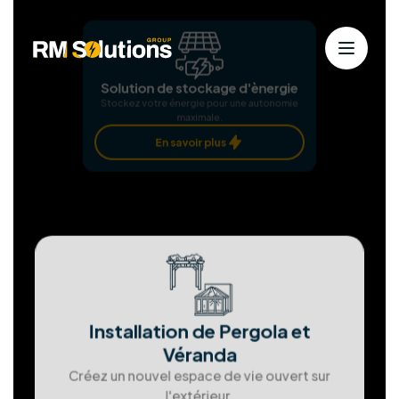
Nos services
Solutions solaires personnalisées
pour
une énergie durable
Chez RM Solutions Group, nous exploitons les
énergies renouvelables pour bâtir un avenir
durable. Animés par la passion des solutions
propres et notre dévouement envers nos clients,
nous nous efforçons d'atteindre l'excellence à
chaque étape.
Installation Panneaux
photovoltaïques
Produisez votre propre électricité verte et
économisez.
En savoir plus