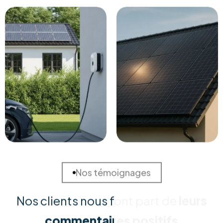
Solutions Sur Mesure
Chaque habitation est unique. Nous réalisons une
étude approfondie de votre consommation et de
votre toiture pour concevoir la solution la plus rentable
et adaptée à vos besoins spécifiques.
Installation Certifiée
Nos équipes techniques qualifiées assurent une pose
irréprochable, conforme aux normes de sécurité
(RGIE). Nous garantissons une intégration esthétique et
durable, sans risque pour votre toiture.
Matériel Premium
Nous ne faisons aucun compromis sur la qualité. Nous