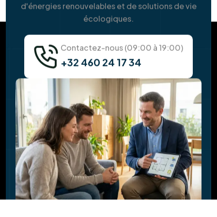
Quelle est la durée de vie des panneaux
solaires ?
Pourquoi faut-il vérifier la toiture avant
l'installation solaire ?
Faites-vous l'isolation de la toiture en
même temps ?
Quel est l'impact de nouveaux châssis sur
ma facture d'énergie ?
Est-il possible d'installer des panneaux
solaires sur une pergola ?