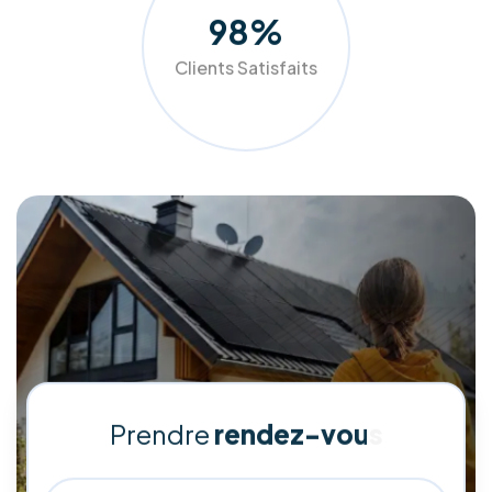
Chez RM Solutions Group, nous ne nous contentons pas
d'installer des équipements, nous optimisons votre
confort. Grâce à nos audits précis et nos solutions sur
mesure (panneaux photovoltaïques, pompes à chaleur,
isolation), nous aidons les ménages et entreprises belges à
réduire drastiquement leurs factures tout en valorisant leur
patrimoine.
Faites le choix de la qualité et de l'accompagnement de A à
Z pour un avenir plus vert et plus économique.
Demander mon audit gratuit