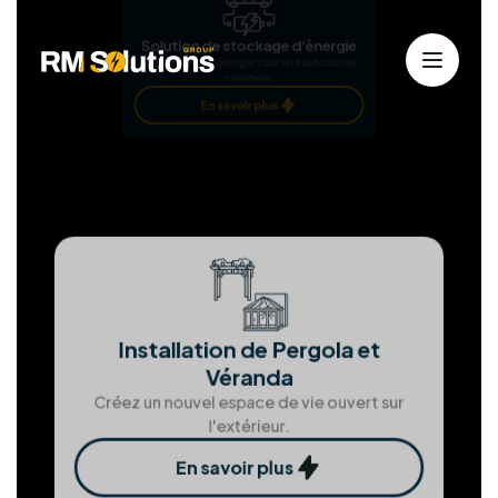
Nos services
Solutions solaires personnalisées
pour
une énergie durable
Chez RM Solutions Group, nous exploitons les
énergies renouvelables pour bâtir un avenir
durable. Animés par la passion des solutions
propres et notre dévouement envers nos clients,
nous nous efforçons d'atteindre l'excellence à
chaque étape.