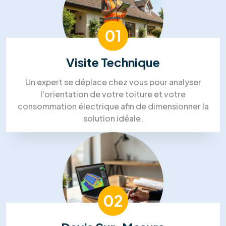
Nos clients nous font part de
leurs
commentaires positifs
Nous avons choisi RM Solutions
Group pour un projet complet!
“Isolation des combles, panneaux solaires et
PAC. Ils ont coordonné tous les corps de métier,
ce qui a été un vrai soulagement. Le chef de
projet était très disponible. Un gros
investissement, mais nous sommes confiants
pour les économies futures.”
Steven Bruce