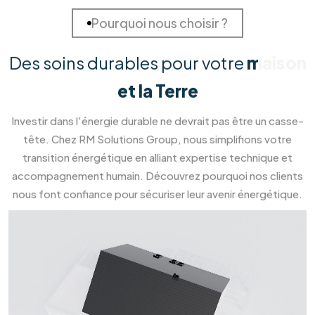
227
227
+
Installations Réalisées
Projets terminés
98
%
Clients Satisfaits