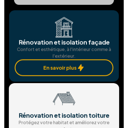
Installation Panneaux
photovoltaïques
Produisez votre propre électricité verte et
économisez.
En savoir plus
Assemblgae et installation de
châssis
Fenêtres et portes sur mesure pour une
isolation parfaite.
En savoir plus