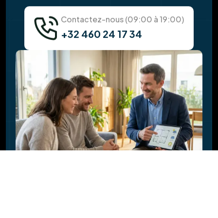
panneaux solaires ?
Y a-t-il des aides ou des primes pour
l'installation ?
Quelle est la durée de vie des panneaux
solaires ?
Pourquoi faut-il vérifier la toiture avant
l'installation solaire ?
Faites-vous l'isolation de la toiture en
même temps ?