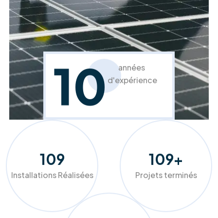
Rénovation et isolation toiture
Protégez votre habitat et améliorez votre
confort.
En savoir plus
À propos de RM Solutions Group
Votre partenaire expert pour une
transition énergétique réussie et
durable.