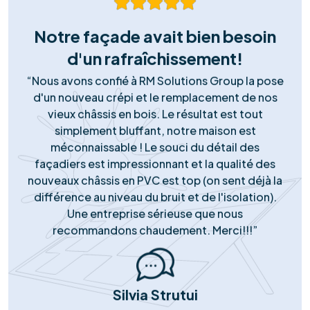
irréprochable, conforme aux normes de sécurité
(RGIE). Nous garantissons une intégration esthétique et
durable, sans risque pour votre toiture.
Matériel Premium
Nous ne faisons aucun compromis sur la qualité. Nous
installons exclusivement des panneaux et onduleurs de
marques Tier-1, reconnus pour leur rendement
supérieur et leur longévité garantie.
Support Réactif
Notre engagement ne s'arrête pas à la pose. Notre
service client local est disponible pour répondre à
toutes vos questions, gérer le service après-vente et
assurer le monitoring de votre installation.
Notre succès