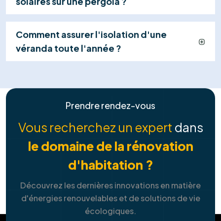
Explorer tous les services
Contactez-nous
+32 460 24 17 34
FAQ
Tout ce que vous devez savoir sur
nos
solutions de services
Combien puis-je économiser avec des