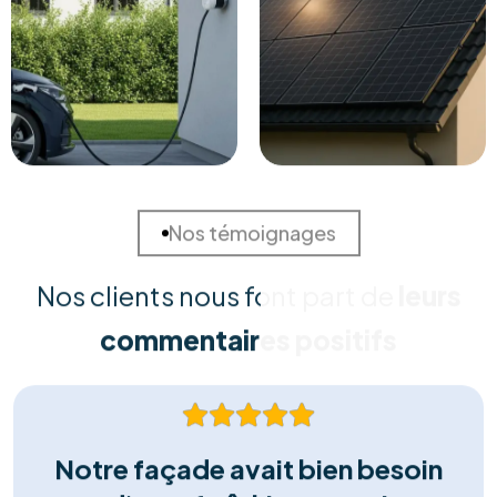
Solutions Sur Mesure
Chaque habitation est unique. Nous réalisons une
étude approfondie de votre consommation et de
votre toiture pour concevoir la solution la plus rentable
et adaptée à vos besoins spécifiques.
Installation Certifiée
Nos équipes techniques qualifiées assurent une pose
irréprochable, conforme aux normes de sécurité
(RGIE). Nous garantissons une intégration esthétique et
durable, sans risque pour votre toiture.
Matériel Premium
Nous ne faisons aucun compromis sur la qualité. Nous
installons exclusivement des panneaux et onduleurs de