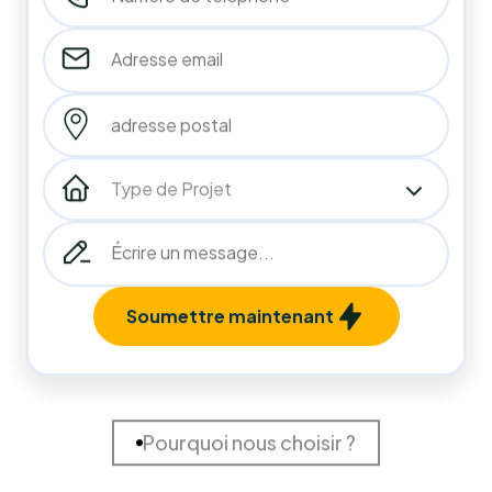
10
années
d'expérience
215
214
+
Installations Réalisées
Projets terminés
98
%