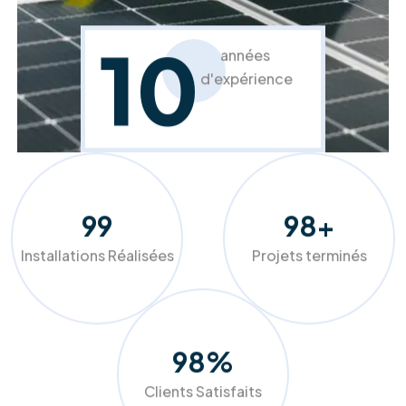
En savoir plus
À propos de RM Solutions Group
Votre partenaire expert pour une
transition énergétique réussie et
durable.
Chez RM Solutions Group, nous ne nous contentons pas
d'installer des équipements, nous optimisons votre
confort. Grâce à nos audits précis et nos solutions sur
mesure (panneaux photovoltaïques, pompes à chaleur,
isolation), nous aidons les ménages et entreprises belges à
réduire drastiquement leurs factures tout en valorisant leur