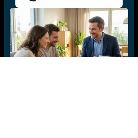
Quelle est la durée de vie des panneaux
solaires ?
Pourquoi faut-il vérifier la toiture avant
l'installation solaire ?
Faites-vous l'isolation de la toiture en
même temps ?
Quel est l'impact de nouveaux châssis sur
ma facture d'énergie ?
Est-il possible d'installer des panneaux
solaires sur une pergola ?