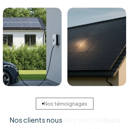
Solutions Sur Mesure
Chaque habitation est unique. Nous réalisons une
étude approfondie de votre consommation et de
votre toiture pour concevoir la solution la plus rentable
et adaptée à vos besoins spécifiques.
Installation Certifiée
Nos équipes techniques qualifiées assurent une pose
irréprochable, conforme aux normes de sécurité
(RGIE). Nous garantissons une intégration esthétique et
durable, sans risque pour votre toiture.
Matériel Premium
Nous ne faisons aucun compromis sur la qualité. Nous
installons exclusivement des panneaux et onduleurs de
marques Tier-1, reconnus pour leur rendement
supérieur et leur longévité garantie.
Support Réactif