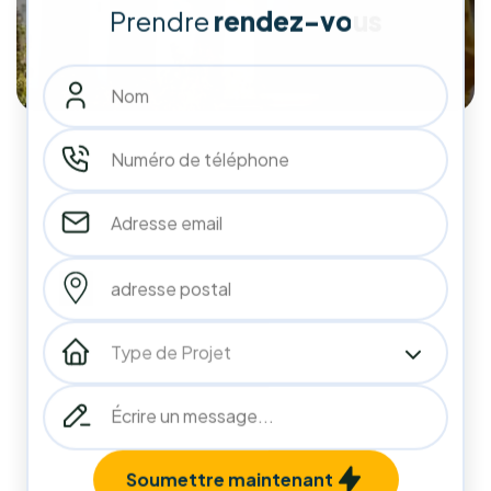
10
années
d'expérience
188
188
+
Installations Réalisées
Projets terminés
98
%
Clients Satisfaits