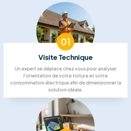
PAC. Ils ont coordonné tous les corps de métier,
ce qui a été un vrai soulagement. Le chef de
projet était très disponible. Un gros
investissement, mais nous sommes confiants
pour les économies futures.”
Steven Bruce
Zoe Pelletier
Silvia Strutui
Lin Aung
Mohammed Lakehal