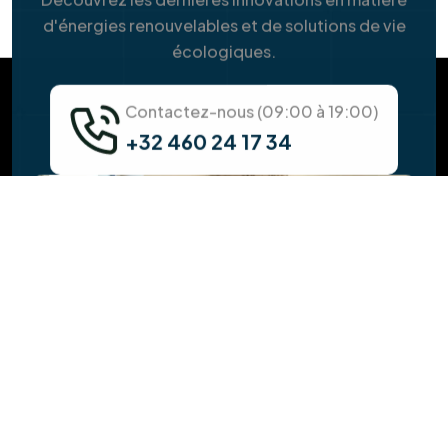
Pourquoi faut-il vérifier la toiture avant
l'installation solaire ?
Faites-vous l'isolation de la toiture en
même temps ?
Quel est l'impact de nouveaux châssis sur
ma facture d'énergie ?
Est-il possible d'installer des panneaux
solaires sur une pergola ?
Comment assurer l'isolation d'une