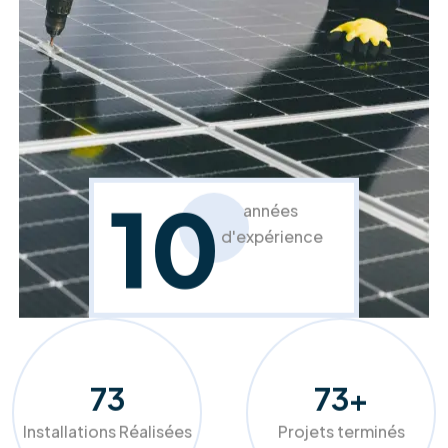
À propos de RM Solutions Group
Votre partenaire expert pour une
transition énergétique réussie et
durable.
Chez RM Solutions Group, nous ne nous contentons pas
d'installer des équipements, nous optimisons votre
confort. Grâce à nos audits précis et nos solutions sur
mesure (panneaux photovoltaïques, pompes à chaleur,
isolation), nous aidons les ménages et entreprises belges à
réduire drastiquement leurs factures tout en valorisant leur
patrimoine.
Faites le choix de la qualité et de l'accompagnement de A à