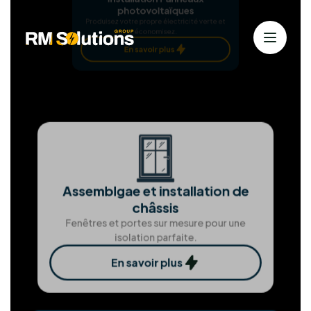
dévouement envers nos clients, nous nous efforçons
d'atteindre l'excellence à chaque étape.
Nos Services
Nos services
Solutions solaires personnalisées
pour
une énergie durable
Chez RM Solutions Group, nous exploitons les