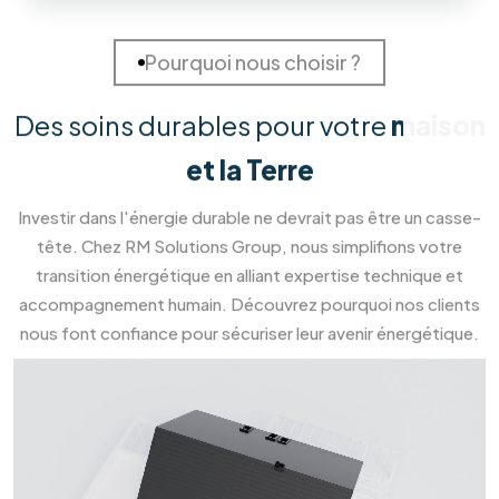
98
%
Clients Satisfaits