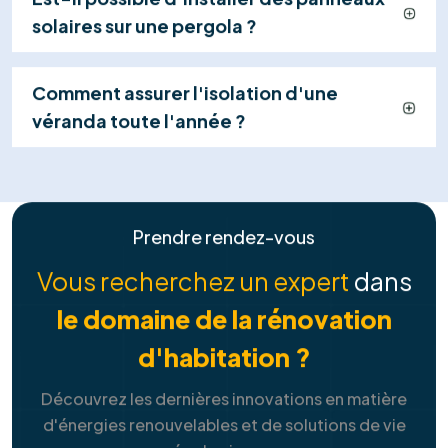
Explorer tous les services
Contactez-nous
+32 460 24 17 34
FAQ
Tout ce que vous devez savoir sur
nos
solutions de services
Combien puis-je économiser avec des
panneaux solaires ?