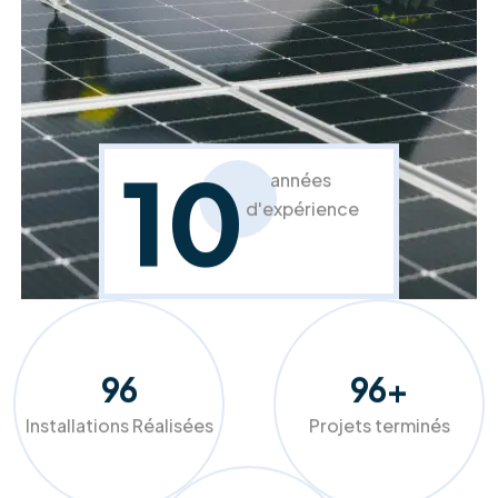
Rénovation et isolation toiture
Protégez votre habitat et améliorez votre
confort.
En savoir plus
À propos de RM Solutions Group
Votre partenaire expert pour une
transition énergétique réussie et
durable.
Chez RM Solutions Group, nous ne nous contentons pas