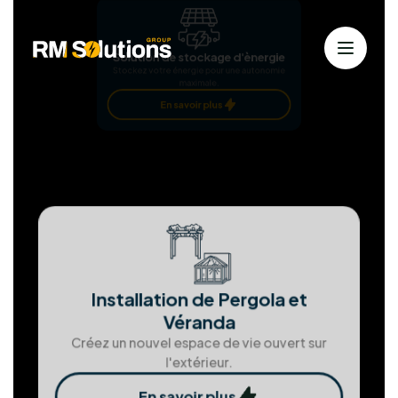
Nos services
Solutions solaires personnalisées
pour
une énergie durable
Chez RM Solutions Group, nous exploitons les
énergies renouvelables pour bâtir un avenir
durable. Animés par la passion des solutions
propres et notre dévouement envers nos clients,
nous nous efforçons d'atteindre l'excellence à
chaque étape.
Installation Panneaux