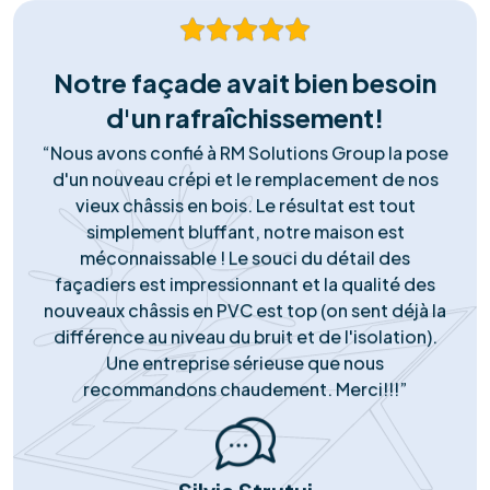
durable, sans risque pour votre toiture.
Matériel Premium
Nous ne faisons aucun compromis sur la qualité. Nous
installons exclusivement des panneaux et onduleurs de
marques Tier-1, reconnus pour leur rendement
supérieur et leur longévité garantie.
Support Réactif
Notre engagement ne s'arrête pas à la pose. Notre
service client local est disponible pour répondre à
toutes vos questions, gérer le service après-vente et
assurer le monitoring de votre installation.
Notre succès
Portefeuille de
réussites solaires