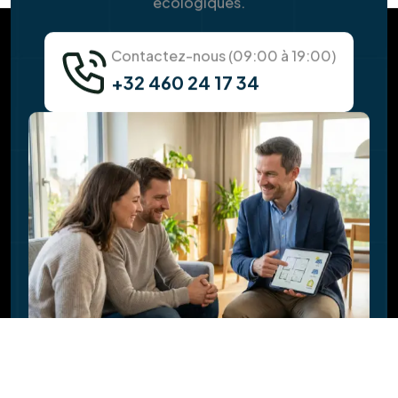
Y a-t-il des aides ou des primes pour
l'installation ?
Quelle est la durée de vie des panneaux
solaires ?
Pourquoi faut-il vérifier la toiture avant
l'installation solaire ?
Faites-vous l'isolation de la toiture en
même temps ?
Quel est l'impact de nouveaux châssis sur
ma facture d'énergie ?