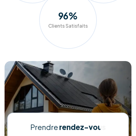
d'installer des équipements, nous optimisons votre
confort. Grâce à nos audits précis et nos solutions sur
mesure (panneaux photovoltaïques, pompes à chaleur,
isolation), nous aidons les ménages et entreprises belges à
réduire drastiquement leurs factures tout en valorisant leur
patrimoine.
Faites le choix de la qualité et de l'accompagnement de A à
Z pour un avenir plus vert et plus économique.
Demander mon audit gratuit