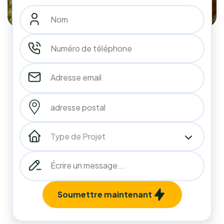
10
années
d'expérience
213
213
+
Installations Réalisées
Projets terminés