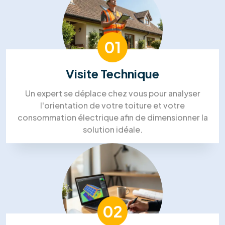
commentaires positifs
Nous avons choisi RM Solutions
Group pour un projet complet!
“Isolation des combles, panneaux solaires et
PAC. Ils ont coordonné tous les corps de métier,
ce qui a été un vrai soulagement. Le chef de
projet était très disponible. Un gros
investissement, mais nous sommes confiants
pour les économies futures.”
Steven Bruce
Zoe Pelletier