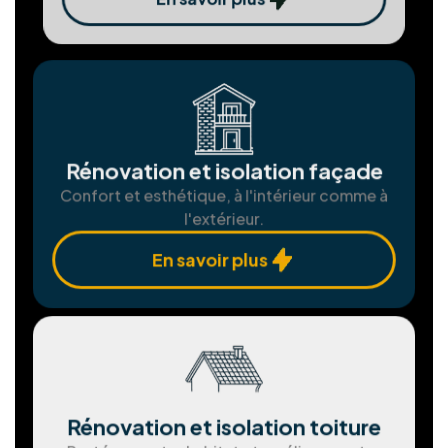
photovoltaïques
Produisez votre propre électricité verte et
économisez.
En savoir plus
Assemblgae et installation de
châssis
Fenêtres et portes sur mesure pour une
isolation parfaite.
En savoir plus