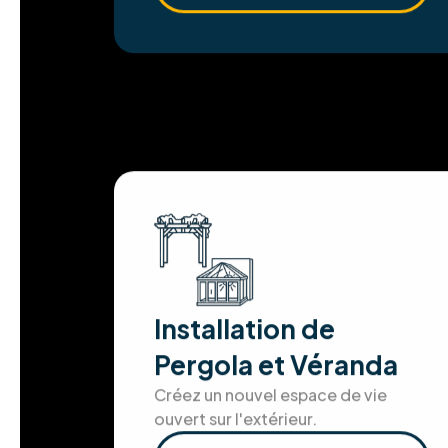
Installation de
Pergola et Véranda
Créez un nouvel espace de vie
ouvert sur l'extérieur.