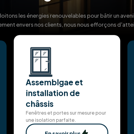
itons les énergies renouvelables pour bâtir un aveni
ment envers nos clients, nous nous efforçons d'atte
Assemblgae et
installation de
châssis
Fenêtres et portes sur mesure pour
une isolation parfaite.