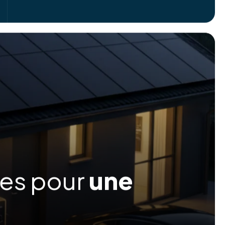
ées pour
une