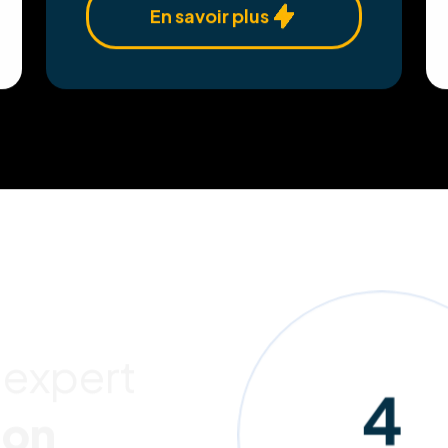
En savoir plus
 expert
202