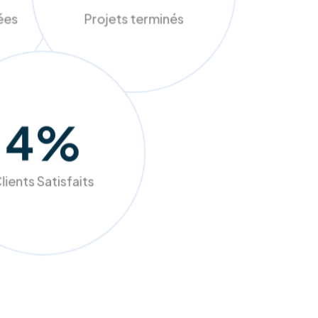
sées
Projets terminés
98
%
lients Satisfaits