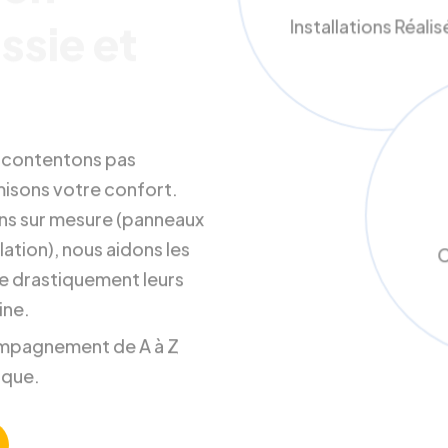
ion
Installations Réali
ssie et
s contentons pas
misons votre confort.
ons sur mesure (panneaux
ation), nous aidons les
C
e drastiquement leurs
ine.
ccompagnement de A à Z
ique.