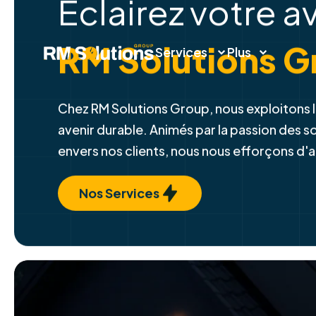
Éclairez votre a
Services
Plus
RM Solutions G
Chez RM Solutions Group, nous exploitons l
avenir durable. Animés par la passion des 
envers nos clients, nous nous efforçons d'
Nos Services