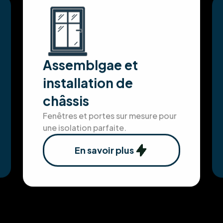
Assemblgae et
installation de
châssis
Fenêtres et portes sur mesure pour
une isolation parfaite.
En savoir plus