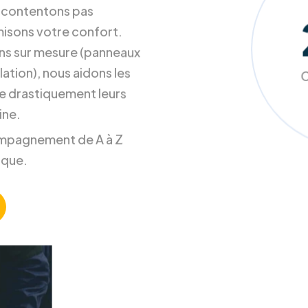
s contentons pas
misons votre confort.
ons sur mesure (panneaux
ation), nous aidons les
C
e drastiquement leurs
ine.
ccompagnement de A à Z
ique.