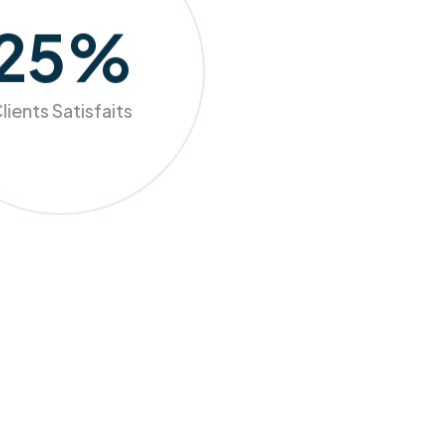
98
%
lients Satisfaits