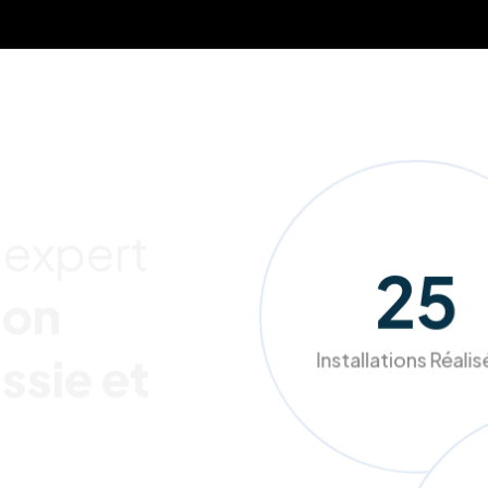
 expert
232
ion
Installations Réali
ssie et