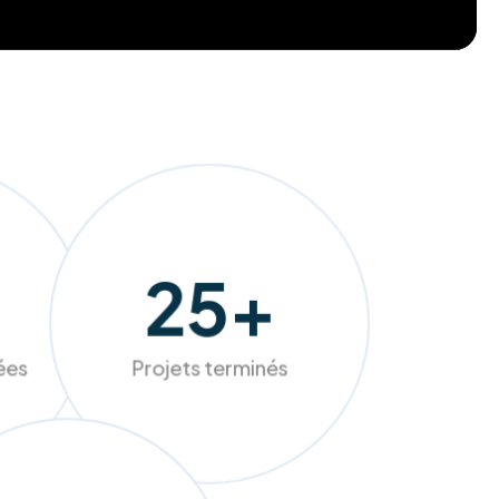
232
+
sées
Projets terminés