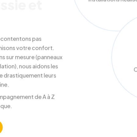
Installations Réali
ssie et
s contentons pas
misons votre confort.
ons sur mesure (panneaux
ation), nous aidons les
C
e drastiquement leurs
ine.
ccompagnement de A à Z
ique.