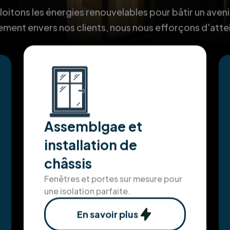
itons les énergies renouvelables pour bâtir un aveni
ment envers nos clients, nous nous efforçons d'atte
Assemblgae et
installation de
châssis
Fenêtres et portes sur mesure pour
une isolation parfaite.
En savoir plus