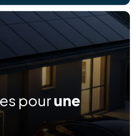
ées pour
une