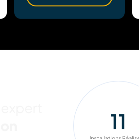
En savoir plus
 expert
118
ion