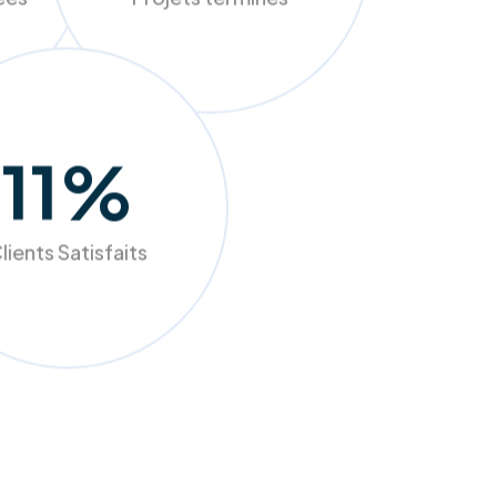
sées
Projets terminés
98
%
lients Satisfaits